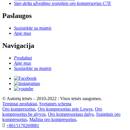
Star-delta užvedimo sraigtinis oro kompresorius C7E
Paslaugos
Susisiekite su mumis
Apie mus
Navigacija
Produktai
Apie mus
Susisiekite su mumis
© Autorių teisės – 2010-2022 : Visos teisės saugomos.
Teminiai produktai
,
Svetainės schema
Oro kompresorius
,
Oro kompresorius prie Lowes
,
Oro
kompresorius be alyvos
,
Oro kompresoriaus dalys
,
Sraigtinis oro
kompresorius
,
Mažina oro kompresorius
,

+8615170269881