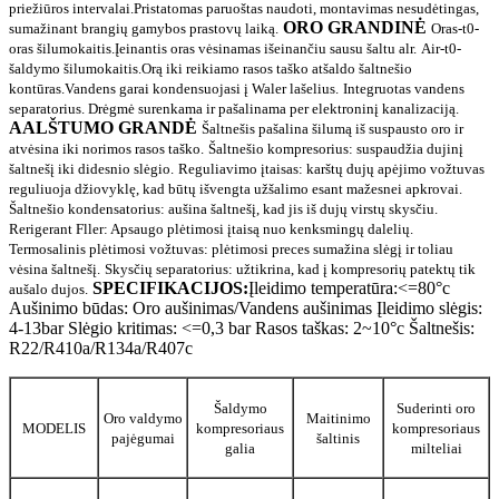
priežiūros intervalai.Pristatomas paruoštas naudoti, montavimas nesudėtingas,
ORO GRANDINĖ
sumažinant brangių gamybos prastovų laiką.
Oras-t0-
oras šilumokaitis.Įeinantis oras vėsinamas išeinančiu sausu šaltu alr.
Air-t0-
šaldymo šilumokaitis.Orą iki reikiamo rasos taško atšaldo šaltnešio
kontūras.Vandens garai kondensuojasi į Waler lašelius.
Integruotas vandens
separatorius. Drėgmė surenkama ir pašalinama per elektroninį kanalizaciją.
AALŠTUMO GRANDĖ
Šaltnešis pašalina šilumą iš suspausto oro ir
atvėsina iki norimos rasos taško.
Šaltnešio kompresorius: suspaudžia dujinį
šaltnešį iki didesnio slėgio.
Reguliavimo įtaisas: karštų dujų apėjimo vožtuvas
reguliuoja džiovyklę, kad būtų išvengta užšalimo esant mažesnei apkrovai.
Šaltnešio kondensatorius: aušina šaltnešį, kad jis iš dujų virstų skysčiu.
Rerigerant Fller: Apsaugo plėtimosi įtaisą nuo kenksmingų dalelių.
Termosalinis plėtimosi vožtuvas: plėtimosi preces sumažina slėgį ir toliau
vėsina šaltnešį.
Skysčių separatorius: užtikrina, kad į kompresorių patektų tik
SPECIFIKACIJOS:
Įleidimo temperatūra:<=80°c
aušalo dujos.
Aušinimo būdas: Oro aušinimas/Vandens aušinimas Įleidimo slėgis:
4-13bar Slėgio kritimas: <=0,3 bar Rasos taškas: 2~10°c Šaltnešis:
R22/R410a/R134a/R407c
Šaldymo
Suderinti oro
Oro valdymo
Maitinimo
MODELIS
kompresoriaus
kompresoriaus
pajėgumai
šaltinis
galia
milteliai