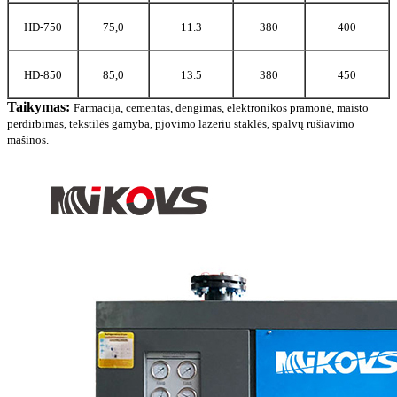
HD-750
75,0
11.3
380
400
HD-850
85,0
13.5
380
450
Taikymas:
Farmacija, cementas, dengimas, elektronikos pramonė, maisto
perdirbimas, tekstilės gamyba, pjovimo lazeriu staklės, spalvų rūšiavimo
mašinos.