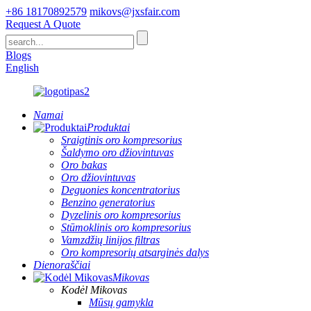
+86 18170892579
mikovs@jxsfair.com
Request A Quote
Blogs
English
Namai
Produktai
Sraigtinis oro kompresorius
Šaldymo oro džiovintuvas
Oro bakas
Oro džiovintuvas
Deguonies koncentratorius
Benzino generatorius
Dyzelinis oro kompresorius
Stūmoklinis oro kompresorius
Vamzdžių linijos filtras
Oro kompresorių atsarginės dalys
Dienoraščiai
Mikovas
Kodėl Mikovas
Mūsų gamykla