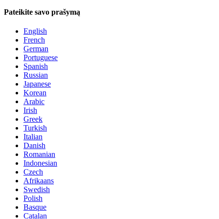
Pateikite savo prašymą
English
French
German
Portuguese
Spanish
Russian
Japanese
Korean
Arabic
Irish
Greek
Turkish
Italian
Danish
Romanian
Indonesian
Czech
Afrikaans
Swedish
Polish
Basque
Catalan