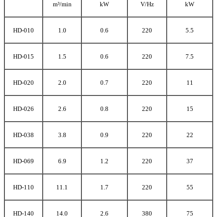
m³/min
kW
V/Hz
kW
HD-010
1.0
0.6
220
5.5
HD-015
1.5
0.6
220
7.5
HD-020
2.0
0.7
220
11
HD-026
2.6
0.8
220
15
HD-038
3.8
0.9
220
22
HD-069
6.9
1.2
220
37
HD-110
11.1
1.7
220
55
HD-140
14.0
2.6
380
75