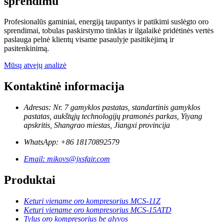
sprendimu
Profesionalūs gaminiai, energiją taupantys ir patikimi suslėgto oro
sprendimai, tobulas paskirstymo tinklas ir ilgalaikė pridėtinės vertės
paslauga pelnė klientų visame pasaulyje pasitikėjimą ir
pasitenkinimą.
Mūsų atvejų analizė
Kontaktinė informacija
Adresas: Nr. 7 gamyklos pastatas, standartinis gamyklos
pastatas, aukštųjų technologijų pramonės parkas, Yiyang
apskritis, Shangrao miestas, Jiangxi provincija
WhatsApp: +86 18170892579
Email: mikovs@jxsfair.com
Produktai
Keturi viename oro kompresorius MCS-11Z
Keturi viename oro kompresorius MCS-15ATD
Tylus oro kompresorius be alyvos