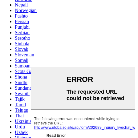
Nepali
Norwegian
Pashto
Persian
Punjabi
Serbian
Sesotho
Sinhala
Slovak
Slovenian
Somali
Samoan
Scots Gaelic
Shona
Sindhi
Sundanese
Swahili
Tajik
Tamil
Telugu
Thai
Ukrainian
Urdu
Uzbek
Vietnamese