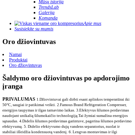
Mūsų istorija
TrendsLab
Galerija
Komanda
Apie mus
Susisiekite su mumis
Oro džiovintuvas
Namai
Produktai
Oro džiovintuvas
Šaldymo oro džiovintuvas po apdorojimo
įranga
PRIVALUMAS
1.Džiovintuvai gali dirbti esant aplinkos temperatūrai iki
50°C, saugiai ir patikimai veikti.
2.Famous Brand Refrigeration Compresser,
energijos taupymas ir ilgas tarnavimo laikas.
3.Efektyvus šilumos perdavimas
naudojant unikalią šilumokaičio technologiją.Tai žymiai sumažina energijos
sąnaudas.
4.Didelis šilumos perdavimas garintuve, pagerina šilumos perdavimo
efektyvumą.
5. Didelio efektyvumo dujų vandens separatorius, nuolat ir
stabiliai išleidžia kondensuotą vandenį.
6. Lengvas montavimas ir ilgi