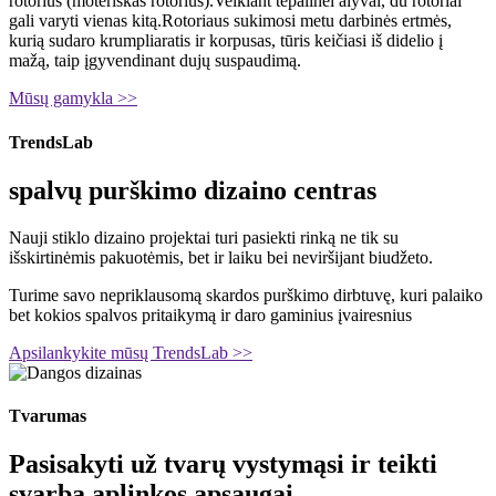
rotorius (moteriškas rotorius).Veikiant tepalinei alyvai, du rotoriai
gali varyti vienas kitą.Rotoriaus sukimosi metu darbinės ertmės,
kurią sudaro krumpliaratis ir korpusas, tūris keičiasi iš didelio į
mažą, taip įgyvendinant dujų suspaudimą.
Mūsų gamykla >>
TrendsLab
spalvų purškimo dizaino centras
Nauji stiklo dizaino projektai turi pasiekti rinką ne tik su
išskirtinėmis pakuotėmis, bet ir laiku bei neviršijant biudžeto.
Turime savo nepriklausomą skardos purškimo dirbtuvę, kuri palaiko
bet kokios spalvos pritaikymą ir daro gaminius įvairesnius
Apsilankykite mūsų TrendsLab >>
Tvarumas
Pasisakyti už tvarų vystymąsi ir teikti
svarbą aplinkos apsaugai