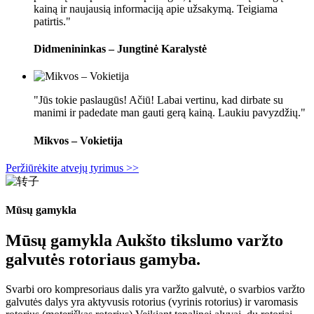
kainą ir naujausią informaciją apie užsakymą. Teigiama
patirtis."
Didmenininkas – Jungtinė Karalystė
"Jūs tokie paslaugūs! Ačiū! Labai vertinu, kad dirbate su
manimi ir padedate man gauti gerą kainą. Laukiu pavyzdžių."
Mikvos – Vokietija
Peržiūrėkite atvejų tyrimus >>
Mūsų gamykla
Mūsų gamykla Aukšto tikslumo varžto
galvutės rotoriaus gamyba.
Svarbi oro kompresoriaus dalis yra varžto galvutė, o svarbios varžto
galvutės dalys yra aktyvusis rotorius (vyrinis rotorius) ir varomasis