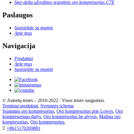
Star-delta užvedimo sraigtinis oro kompresorius C7E
Paslaugos
Susisiekite su mumis
Apie mus
Navigacija
Produktai
Apie mus
Susisiekite su mumis
© Autorių teisės – 2010-2022 : Visos teisės saugomos.
Teminiai produktai
,
Svetainės schema
Sraigtinis oro kompresorius
,
Oro kompresorius prie Lowes
,
Oro
kompresoriaus dalys
,
Oro kompresorius be alyvos
,
Mažina oro
kompresorius
,
Oro kompresorius
,

+8615170269881