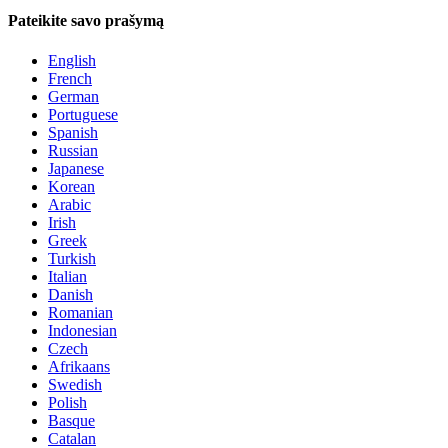
Pateikite savo prašymą
English
French
German
Portuguese
Spanish
Russian
Japanese
Korean
Arabic
Irish
Greek
Turkish
Italian
Danish
Romanian
Indonesian
Czech
Afrikaans
Swedish
Polish
Basque
Catalan