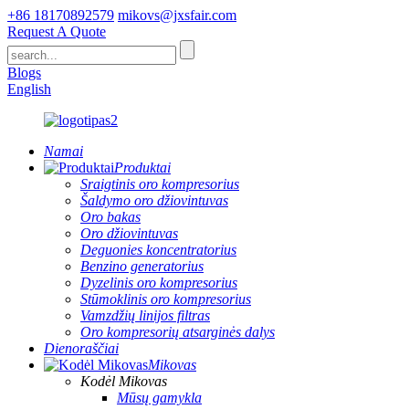
+86 18170892579
mikovs@jxsfair.com
Request A Quote
Blogs
English
Namai
Produktai
Sraigtinis oro kompresorius
Šaldymo oro džiovintuvas
Oro bakas
Oro džiovintuvas
Deguonies koncentratorius
Benzino generatorius
Dyzelinis oro kompresorius
Stūmoklinis oro kompresorius
Vamzdžių linijos filtras
Oro kompresorių atsarginės dalys
Dienoraščiai
Mikovas
Kodėl Mikovas
Mūsų gamykla