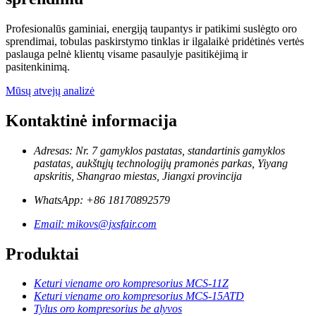
Profesionalūs gaminiai, energiją taupantys ir patikimi suslėgto oro
sprendimai, tobulas paskirstymo tinklas ir ilgalaikė pridėtinės vertės
paslauga pelnė klientų visame pasaulyje pasitikėjimą ir
pasitenkinimą.
Mūsų atvejų analizė
Kontaktinė informacija
Adresas: Nr. 7 gamyklos pastatas, standartinis gamyklos
pastatas, aukštųjų technologijų pramonės parkas, Yiyang
apskritis, Shangrao miestas, Jiangxi provincija
WhatsApp: +86 18170892579
Email: mikovs@jxsfair.com
Produktai
Keturi viename oro kompresorius MCS-11Z
Keturi viename oro kompresorius MCS-15ATD
Tylus oro kompresorius be alyvos