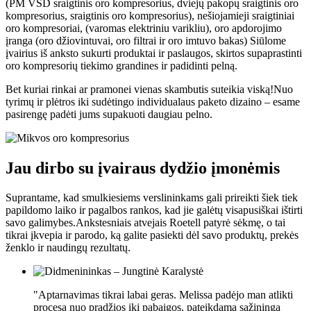
(PM VSD sraigtinis oro kompresorius, dviejų pakopų sraigtinis oro
kompresorius, sraigtinis oro kompresorius), nešiojamieji sraigtiniai
oro kompresoriai, (varomas elektriniu varikliu), oro apdorojimo
įranga (oro džiovintuvai, oro filtrai ir oro imtuvo bakas) Siūlome
įvairius iš anksto sukurti produktai ir paslaugos, skirtos supaprastinti
oro kompresorių tiekimo grandines ir padidinti pelną.
Bet kuriai rinkai ar pramonei vienas skambutis suteikia viską!Nuo
tyrimų ir plėtros iki sudėtingo individualaus paketo dizaino – esame
pasirengę padėti jums supakuoti daugiau pelno.
Jau dirbo su įvairaus dydžio įmonėmis
Suprantame, kad smulkiesiems verslininkams gali prireikti šiek tiek
papildomo laiko ir pagalbos rankos, kad jie galėtų visapusiškai ištirti
savo galimybes.Ankstesniais atvejais Roetell patyrė sėkmę, o tai
tikrai įkvepia ir parodo, ką galite pasiekti dėl savo produktų, prekės
ženklo ir naudingų rezultatų.
"Aptarnavimas tikrai labai geras. Melissa padėjo man atlikti
procesą nuo pradžios iki pabaigos, pateikdama sąžiningą