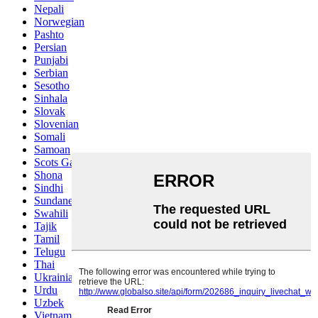
Nepali
Norwegian
Pashto
Persian
Punjabi
Serbian
Sesotho
Sinhala
Slovak
Slovenian
Somali
Samoan
Scots Gaelic
Shona
Sindhi
Sundanese
Swahili
Tajik
Tamil
Telugu
Thai
Ukrainian
Urdu
Uzbek
Vietnamese