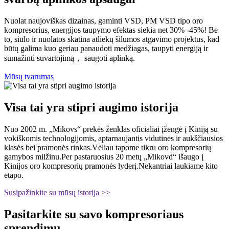
Nuolat naujoviškas dizainas, gaminti VSD, PM VSD tipo oro
kompresorius, energijos taupymo efektas siekia net 30% -45%! Be
to, siūlo ir nuolatos skatina atliekų šilumos atgavimo projektus, kad
būtų galima kuo geriau panaudoti medžiagas, taupyti energiją ir
sumažinti suvartojimą， saugoti aplinką.
Mūsų tvarumas
Visa tai yra stipri augimo istorija
Nuo 2002 m. „Mikovs“ prekės ženklas oficialiai įžengė į Kiniją su
vokiškomis technologijomis, aptarnaujantis vidutinės ir aukščiausios
klasės bei pramonės rinkas.Vėliau tapome tikru oro kompresorių
gamybos milžinu.Per pastaruosius 20 metų „Mikovd“ išaugo į
Kinijos oro kompresorių pramonės lyderį.Nekantriai laukiame kito
etapo.
Susipažinkite su mūsų istorija >>
Pasitarkite su savo kompresoriaus
sprendimu