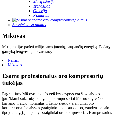
Mūsų istorija
TrendsLab
Galerija
Komanda
Apie mus
Susisiekite su mumis
Mikovas
Mūsų misija: padėti milijonams įmonių, taupančių energiją. Padaryti
gamybą lengvesnę ir švaresnę.
Namai
Mikovas
Esame profesionalus oro kompresorių
tiekėjas
Pagrindinės Mikovo įmonės veiklos kryptys yra šios: alyvos
įpurškiami sukamieji sraigtiniai kompresoriai (fiksuoto greičio ir
kintamo greičio; normalus ir žemo slėgio), sraigtiniai oro
kompresoriai be alyvos (sraigtinio tipo, sauso tipo, vandens tepalo
tipo), energiją taupantys sraigtiniai oro kompresoriai. Kompresorius