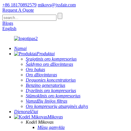
+86 18170892579
mikovs@jxsfair.com
Request A Quote
Blogs
English
Namai
Produktai
Sraigtinis oro kompresorius
Šaldymo oro džiovintuvas
Oro bakas
Oro džiovintuvas
Deguonies koncentratorius
Benzino generatorius
Dyzelinis oro kompresorius
Stūmoklinis oro kompresorius
Vamzdžių linijos filtras
Oro kompresorių atsarginės dalys
Dienoraščiai
Mikovas
Kodėl Mikovas
Mūsų gamykla