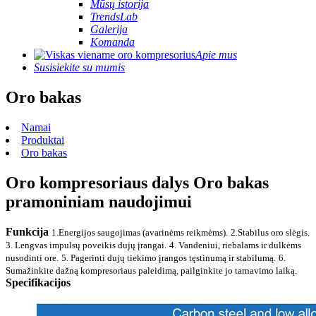
Mūsų istorija
TrendsLab
Galerija
Komanda
Apie mus
Susisiekite su mumis
Oro bakas
Namai
Produktai
Oro bakas
Oro kompresoriaus dalys Oro bakas
pramoniniam naudojimui
Funkcija
1.Energijos saugojimas (avarinėms reikmėms).
2.Stabilus oro slėgis.
3. Lengvas impulsų poveikis dujų įrangai.
4. Vandeniui, riebalams ir dulkėms
nusodinti ore.
5. Pagerinti dujų tiekimo įrangos tęstinumą ir stabilumą.
6.
Sumažinkite dažną kompresoriaus paleidimą, pailginkite jo tarnavimo laiką.
Specifikacijos