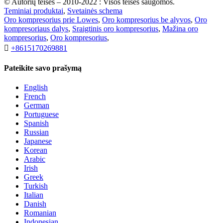
© Autorių teisės – 2010-2022 : Visos teisės saugomos.
Teminiai produktai
,
Svetainės schema
Oro kompresorius prie Lowes
,
Oro kompresorius be alyvos
,
Oro
kompresoriaus dalys
,
Sraigtinis oro kompresorius
,
Mažina oro
kompresorius
,
Oro kompresorius
,

+8615170269881
Pateikite savo prašymą
English
French
German
Portuguese
Spanish
Russian
Japanese
Korean
Arabic
Irish
Greek
Turkish
Italian
Danish
Romanian
Indonesian