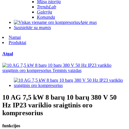
Mūsų istorija
TrendsLab
Galerija
Komanda
Apie mus
Susisiekite su mumis
Namai
Produktai
Atgal
10 AG 7,5 kW 8 barų 10 barų 380 V 50
Hz IP23 variklio sraigtinis oro
kompresorius
funkcijos