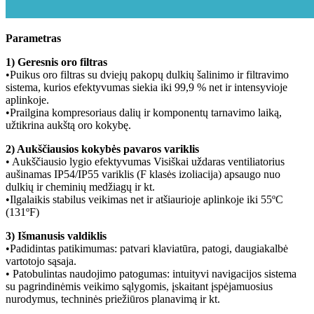
Parametras
1) Geresnis oro filtras
•Puikus oro filtras su dviejų pakopų dulkių šalinimo ir filtravimo
sistema, kurios efektyvumas siekia iki 99,9 % net ir intensyvioje
aplinkoje.
•Prailgina kompresoriaus dalių ir komponentų tarnavimo laiką,
užtikrina aukštą oro kokybę.
2) Aukščiausios kokybės pavaros variklis
• Aukščiausio lygio efektyvumas Visiškai uždaras ventiliatorius
aušinamas IP54/IP55 variklis (F klasės izoliacija) apsaugo nuo
dulkių ir cheminių medžiagų ir kt.
•Ilgalaikis stabilus veikimas net ir atšiaurioje aplinkoje iki 55ºC
(131ºF)
3) Išmanusis valdiklis
•Padidintas patikimumas: patvari klaviatūra, patogi, daugiakalbė
vartotojo sąsaja.
• Patobulintas naudojimo patogumas: intuityvi navigacijos sistema
su pagrindinėmis veikimo sąlygomis, įskaitant įspėjamuosius
nurodymus, techninės priežiūros planavimą ir kt.