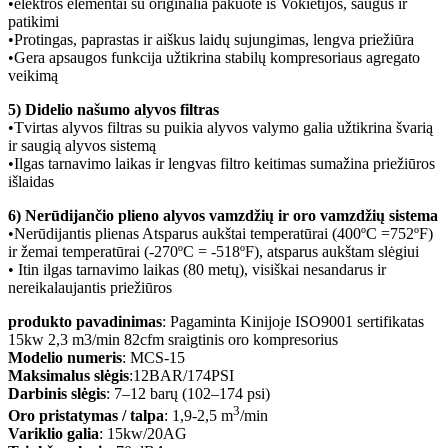
•elektros elementai su originalia pakuote iš Vokietijos, saugūs ir
patikimi
•Protingas, paprastas ir aiškus laidų sujungimas, lengva priežiūra
•Gera apsaugos funkcija užtikrina stabilų kompresoriaus agregato
veikimą
5) Didelio našumo alyvos filtras
•Tvirtas alyvos filtras su puikia alyvos valymo galia užtikrina švarią
ir saugią alyvos sistemą
•Ilgas tarnavimo laikas ir lengvas filtro keitimas sumažina priežiūros
išlaidas
6) Nerūdijančio plieno alyvos vamzdžių ir oro vamzdžių sistema
•Nerūdijantis plienas Atsparus aukštai temperatūrai (400ºC =752ºF)
ir žemai temperatūrai (-270ºC = -518ºF), atsparus aukštam slėgiui
• Itin ilgas tarnavimo laikas (80 metų), visiškai nesandarus ir
nereikalaujantis priežiūros
produkto pavadinimas
: Pagaminta Kinijoje ISO9001 sertifikatas
15kw 2,3 m3/min 82cfm sraigtinis oro kompresorius
Modelio numeris
: MCS-15
Maksimalus slėgis
:12BAR/174PSI
Darbinis slėgis
: 7–12 barų (102–174 psi)
3
Oro pristatymas / talpa
: 1,9-2,5 m
/min
Variklio galia
: 15kw/20AG