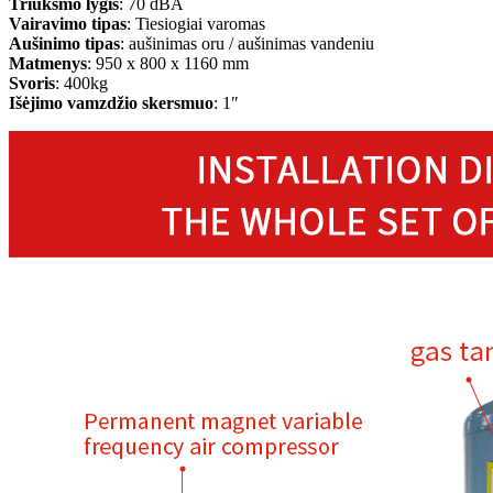
Triukšmo lygis
: 70 dBA
Vairavimo tipas
: Tiesiogiai varomas
Aušinimo tipas
: aušinimas oru / aušinimas vandeniu
Matmenys
: 950 x 800 x 1160 mm
Svoris
: 400kg
Išėjimo vamzdžio skersmuo
: 1″