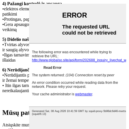
4) Pažangi kontrolė ir apsauga
•elektros elementai su originalia pakuote iš Vokietijos, saugūs ir
patikimi
•Protingas, paprastas ir aiškus laidų sujungimas, lengva priežiūra
•Gera apsaugos funkcija užtikrina stabilų kompresoriaus agregato
veikimą
5) Didelio našumo alyvos filtras
•Tvirtas alyvos filtras su puikia alyvos valymo galia užtikrina švarią
ir saugią alyvos sistemą
•Ilgas tarnavimo laikas ir lengvas filtro keitimas sumažina priežiūros
išlaidas
6) Nerūdijančio plieno alyvos vamzdžių ir oro vamzdžių sistema
•Nerūdijantis plienas Atsparus aukštai temperatūrai (400ºC =752ºF)
ir žemai temperatūrai (-270ºC = -518ºF), atsparus aukštam slėgiui
• Itin ilgas tarnavimo laikas (80 metų), visiškai nesandarus ir
nereikalaujantis priežiūros
Mūsų patirtis yra tam, kad jums tarnautų
Atsiųskite mums savo užklausą dėl kainos ir mes sugeneruosime