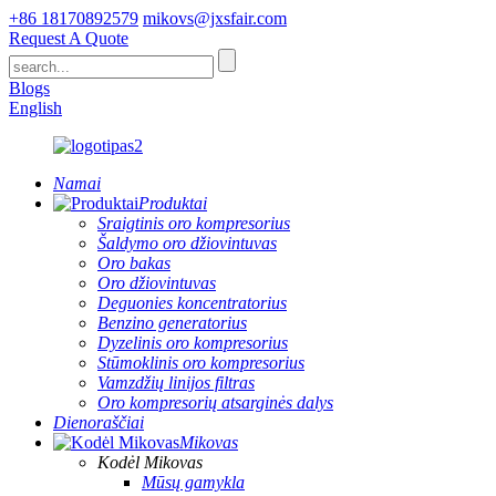
+86 18170892579
mikovs@jxsfair.com
Request A Quote
Blogs
English
Namai
Produktai
Sraigtinis oro kompresorius
Šaldymo oro džiovintuvas
Oro bakas
Oro džiovintuvas
Deguonies koncentratorius
Benzino generatorius
Dyzelinis oro kompresorius
Stūmoklinis oro kompresorius
Vamzdžių linijos filtras
Oro kompresorių atsarginės dalys
Dienoraščiai
Mikovas
Kodėl Mikovas
Mūsų gamykla