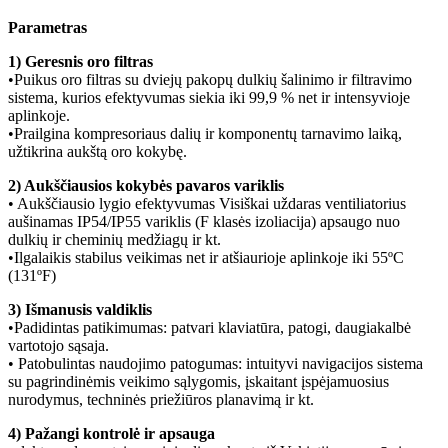
Parametras
1) Geresnis oro filtras
•Puikus oro filtras su dviejų pakopų dulkių šalinimo ir filtravimo
sistema, kurios efektyvumas siekia iki 99,9 % net ir intensyvioje
aplinkoje.
•Prailgina kompresoriaus dalių ir komponentų tarnavimo laiką,
užtikrina aukštą oro kokybę.
2) Aukščiausios kokybės pavaros variklis
• Aukščiausio lygio efektyvumas Visiškai uždaras ventiliatorius
aušinamas IP54/IP55 variklis (F klasės izoliacija) apsaugo nuo
dulkių ir cheminių medžiagų ir kt.
•Ilgalaikis stabilus veikimas net ir atšiaurioje aplinkoje iki 55ºC
(131ºF)
3) Išmanusis valdiklis
•Padidintas patikimumas: patvari klaviatūra, patogi, daugiakalbė
vartotojo sąsaja.
• Patobulintas naudojimo patogumas: intuityvi navigacijos sistema
su pagrindinėmis veikimo sąlygomis, įskaitant įspėjamuosius
nurodymus, techninės priežiūros planavimą ir kt.
4) Pažangi kontrolė ir apsauga