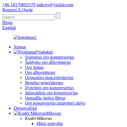
+86 18170892579
mikovs@jxsfair.com
Request A Quote
Blogs
English
Namai
Produktai
Sraigtinis oro kompresorius
Šaldymo oro džiovintuvas
Oro bakas
Oro džiovintuvas
Deguonies koncentratorius
Benzino generatorius
Dyzelinis oro kompresorius
Stūmoklinis oro kompresorius
Vamzdžių linijos filtras
Oro kompresorių atsarginės dalys
Dienoraščiai
Mikovas
Kodėl Mikovas
Mūsų gamykla