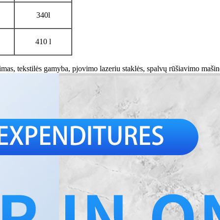
340l
410 l
mas, tekstilės gamyba, pjovimo lazeriu staklės, spalvų rūšiavimo mašin