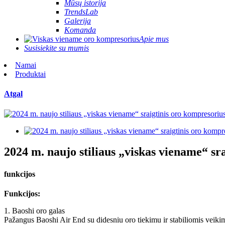
Mūsų istorija
TrendsLab
Galerija
Komanda
Apie mus
Susisiekite su mumis
Namai
Produktai
Atgal
2024 m. naujo stiliaus „viskas viename“ sr
funkcijos
Funkcijos:
1. Baoshi oro galas
Pažangus Baoshi Air End su didesniu oro tiekimu ir stabiliomis veikimo