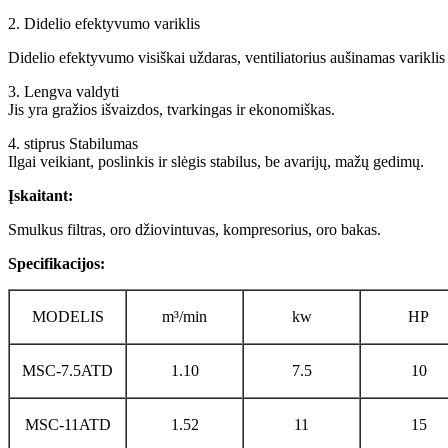
2. Didelio efektyvumo variklis
Didelio efektyvumo visiškai uždaras, ventiliatorius aušinamas variklis
3. Lengva valdyti
Jis yra gražios išvaizdos, tvarkingas ir ekonomiškas.
4. stiprus Stabilumas
Ilgai veikiant, poslinkis ir slėgis stabilus, be avarijų, mažų gedimų.
Įskaitant:
Smulkus filtras, oro džiovintuvas, kompresorius, oro bakas.
Specifikacijos:
MODELIS
m³/min
kw
HP
MSC-7.5ATD
1.10
7.5
10
MSC-11ATD
1.52
11
15