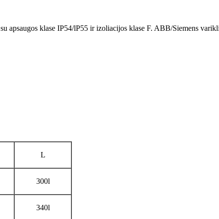
 su apsaugos klase IP54/lP55 ir izoliacijos klase F. ABB/Siemens variklis
L
3
00l
340l