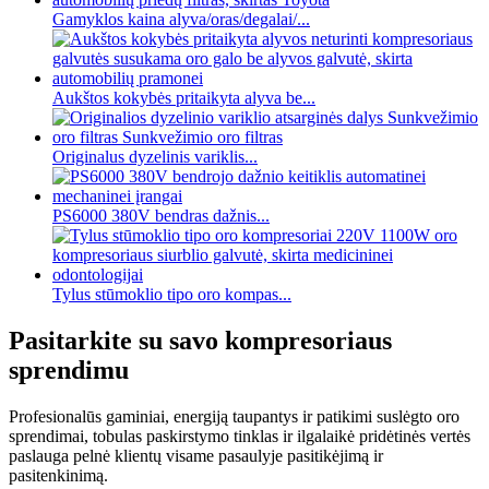
Gamyklos kaina alyva/oras/degalai/...
Aukštos kokybės pritaikyta alyva be...
Originalus dyzelinis variklis...
PS6000 380V bendras dažnis...
Tylus stūmoklio tipo oro kompas...
Pasitarkite su savo kompresoriaus
sprendimu
Profesionalūs gaminiai, energiją taupantys ir patikimi suslėgto oro
sprendimai, tobulas paskirstymo tinklas ir ilgalaikė pridėtinės vertės
paslauga pelnė klientų visame pasaulyje pasitikėjimą ir
pasitenkinimą.