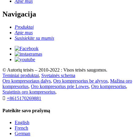
Apie mus
Navigacija
Produktai
Apie mus
Susisiekite su mumis
© Autorių teisės – 2010-2022 : Visos teisės saugomos.
Teminiai produktai
,
Svetainės schema
Oro kompresoriaus dalys
,
Oro kompresorius be alyvos
,
Mažina oro
kompresorius
,
Oro kompresorius prie Lowes
,
Oro kompresorius
,
Sraigtinis oro kompresorius
,

+8615170269881
Pateikite savo prašymą
English
French
German