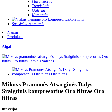
Mūsų istorija
TrendsLab
Galerija
Komanda
Apie mus
Susisiekite su mumis
Namai
Produktai
Atgal
Mikovs Pramonės Atsarginės Dalys
Sraigtinis kompresorius Oro filtras Oro
filtras
funkcijos