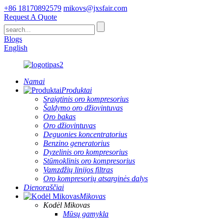
+86 18170892579
mikovs@jxsfair.com
Request A Quote
Blogs
English
Namai
Produktai
Sraigtinis oro kompresorius
Šaldymo oro džiovintuvas
Oro bakas
Oro džiovintuvas
Deguonies koncentratorius
Benzino generatorius
Dyzelinis oro kompresorius
Stūmoklinis oro kompresorius
Vamzdžių linijos filtras
Oro kompresorių atsarginės dalys
Dienoraščiai
Mikovas
Kodėl Mikovas
Mūsų gamykla