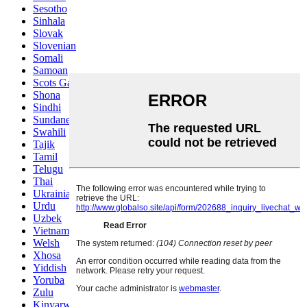
Sesotho
Sinhala
Slovak
Slovenian
Somali
Samoan
Scots Gaelic
Shona
Sindhi
Sundanese
Swahili
Tajik
Tamil
Telugu
Thai
Ukrainian
Urdu
Uzbek
Vietnamese
Welsh
Xhosa
Yiddish
Yoruba
Zulu
Kinyarwanda