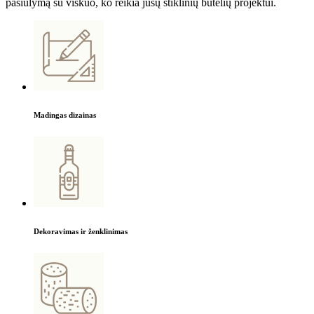
pasiūlymą su viskuo, ko reikia jūsų stiklinių butelių projektui.
Madingas dizainas
Dekoravimas ir ženklinimas