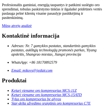
Profesionalūs gaminiai, energiją taupantys ir patikimi suslėgto oro
sprendimai, tobulas paskirstymo tinklas ir ilgalaikė pridėtinės vertės
paslauga pelnė klientų visame pasaulyje pasitikėjimą ir
pasitenkinimą.
Mūsų atvejų analizė
Kontaktinė informacija
Adresas: Nr. 7 gamyklos pastatas, standartinis gamyklos
pastatas, aukštųjų technologijų pramonės parkas, Yiyang
apskritis, Shangrao miestas, Jiangxi provincija
WhatsApp: +86 18170892579
Email: mikovs@jxsfair.com
Produktai
Keturi viename oro kompresorius MCS-11Z
Keturi viename oro kompresorius MCS-15ATD
Tylus oro kompresorius be alyvos
Star-delta užvedimo sraigtinis oro kompresorius C7E