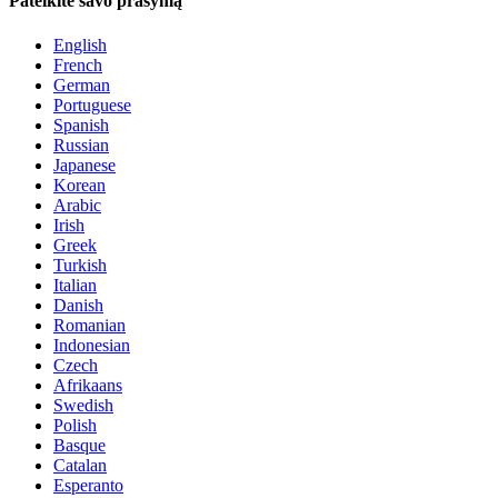
Pateikite savo prašymą
English
French
German
Portuguese
Spanish
Russian
Japanese
Korean
Arabic
Irish
Greek
Turkish
Italian
Danish
Romanian
Indonesian
Czech
Afrikaans
Swedish
Polish
Basque
Catalan
Esperanto