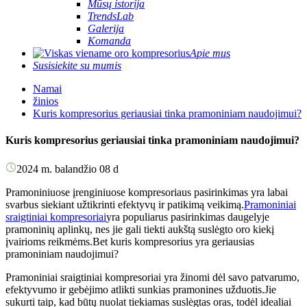
Mūsų istorija
TrendsLab
Galerija
Komanda
Apie mus
Susisiekite su mumis
Namai
žinios
Kuris kompresorius geriausiai tinka pramoniniam naudojimui?
Kuris kompresorius geriausiai tinka pramoniniam naudojimui?
2024 m. balandžio 08 d
Pramoniniuose įrenginiuose kompresoriaus pasirinkimas yra labai
svarbus siekiant užtikrinti efektyvų ir patikimą veikimą.
Pramoniniai
sraigtiniai kompresoriai
yra populiarus pasirinkimas daugelyje
pramoninių aplinkų, nes jie gali tiekti aukštą suslėgto oro kiekį
įvairioms reikmėms.Bet kuris kompresorius yra geriausias
pramoniniam naudojimui?
Pramoniniai sraigtiniai kompresoriai yra žinomi dėl savo patvarumo,
efektyvumo ir gebėjimo atlikti sunkias pramonines užduotis.Jie
sukurti taip, kad būtų nuolat tiekiamas suslėgtas oras, todėl idealiai