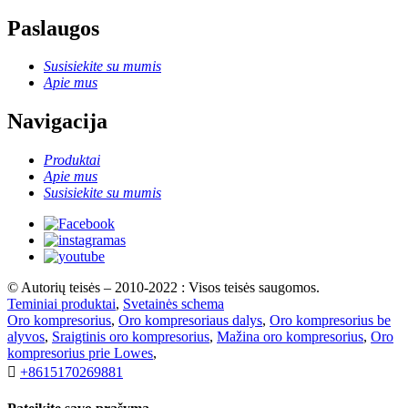
Paslaugos
Susisiekite su mumis
Apie mus
Navigacija
Produktai
Apie mus
Susisiekite su mumis
© Autorių teisės – 2010-2022 : Visos teisės saugomos.
Teminiai produktai
,
Svetainės schema
Oro kompresorius
,
Oro kompresoriaus dalys
,
Oro kompresorius be
alyvos
,
Sraigtinis oro kompresorius
,
Mažina oro kompresorius
,
Oro
kompresorius prie Lowes
,

+8615170269881