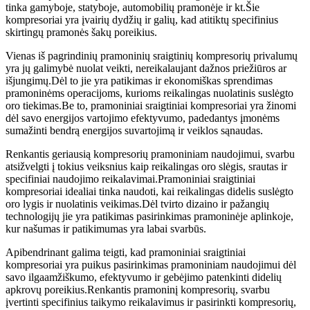
tinka gamyboje, statyboje, automobilių pramonėje ir kt.Šie
kompresoriai yra įvairių dydžių ir galių, kad atitiktų specifinius
skirtingų pramonės šakų poreikius.
Vienas iš pagrindinių pramoninių sraigtinių kompresorių privalumų
yra jų galimybė nuolat veikti, nereikalaujant dažnos priežiūros ar
išjungimų.Dėl to jie yra patikimas ir ekonomiškas sprendimas
pramoninėms operacijoms, kurioms reikalingas nuolatinis suslėgto
oro tiekimas.Be to, pramoniniai sraigtiniai kompresoriai yra žinomi
dėl savo energijos vartojimo efektyvumo, padedantys įmonėms
sumažinti bendrą energijos suvartojimą ir veiklos sąnaudas.
Renkantis geriausią kompresorių pramoniniam naudojimui, svarbu
atsižvelgti į tokius veiksnius kaip reikalingas oro slėgis, srautas ir
specifiniai naudojimo reikalavimai.Pramoniniai sraigtiniai
kompresoriai idealiai tinka naudoti, kai reikalingas didelis suslėgto
oro lygis ir nuolatinis veikimas.Dėl tvirto dizaino ir pažangių
technologijų jie yra patikimas pasirinkimas pramoninėje aplinkoje,
kur našumas ir patikimumas yra labai svarbūs.
Apibendrinant galima teigti, kad pramoniniai sraigtiniai
kompresoriai yra puikus pasirinkimas pramoniniam naudojimui dėl
savo ilgaamžiškumo, efektyvumo ir gebėjimo patenkinti didelių
apkrovų poreikius.Renkantis pramoninį kompresorių, svarbu
įvertinti specifinius taikymo reikalavimus ir pasirinkti kompresorių,