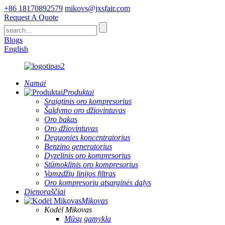
+86 18170892579
mikovs@jxsfair.com
Request A Quote
Blogs
English
Namai
Produktai
Sraigtinis oro kompresorius
Šaldymo oro džiovintuvas
Oro bakas
Oro džiovintuvas
Deguonies koncentratorius
Benzino generatorius
Dyzelinis oro kompresorius
Stūmoklinis oro kompresorius
Vamzdžių linijos filtras
Oro kompresorių atsarginės dalys
Dienoraščiai
Mikovas
Kodėl Mikovas
Mūsų gamykla