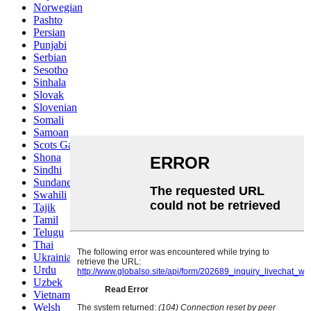
Norwegian
Pashto
Persian
Punjabi
Serbian
Sesotho
Sinhala
Slovak
Slovenian
Somali
Samoan
Scots Gaelic
Shona
Sindhi
Sundanese
Swahili
Tajik
Tamil
Telugu
Thai
Ukrainian
Urdu
Uzbek
Vietnamese
Welsh