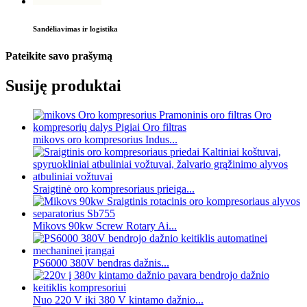
Sandėliavimas ir logistika
Pateikite savo prašymą
Susiję produktai
mikovs oro kompresorius Indus...
Sraigtinė oro kompresoriaus prieiga...
Mikovs 90kw Screw Rotary Ai...
PS6000 380V bendras dažnis...
Nuo 220 V iki 380 V kintamo dažnio...