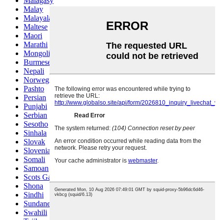
Malagasy
Malay
Malayalam
Maltese
Maori
Marathi
Mongolian
Burmese
Nepali
Norwegian
Pashto
Persian
Punjabi
Serbian
Sesotho
Sinhala
Slovak
Slovenian
Somali
Samoan
Scots Gaelic
Shona
Sindhi
Sundanese
Swahili