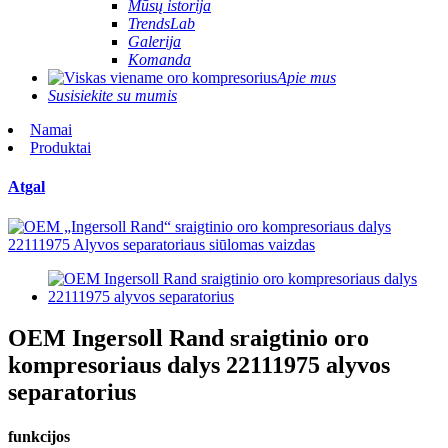
Mūsų istorija
TrendsLab
Galerija
Komanda
Apie mus
Susisiekite su mumis
Namai
Produktai
Atgal
OEM Ingersoll Rand sraigtinio oro
kompresoriaus dalys 22111975 alyvos
separatorius
funkcijos