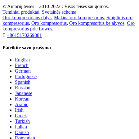
© Autorių teisės – 2010-2022 : Visos teisės saugomos.
Teminiai produktai
,
Svetainės schema
Oro kompresoriaus dalys
,
Mažina oro kompresorius
,
Sraigtinis oro
kompresorius
,
Oro kompresorius
,
Oro kompresorius be alyvos
,
Oro
kompresorius prie Lowes
,

+8615170269881
Pateikite savo prašymą
English
French
German
Portuguese
Spanish
Russian
Japanese
Korean
Arabic
Irish
Greek
Turkish
Italian
Danish
Romanian