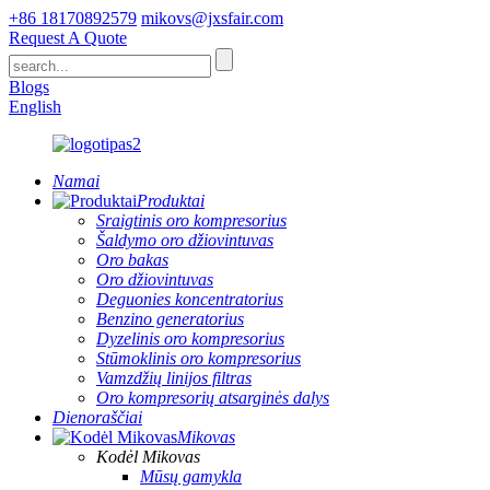
+86 18170892579
mikovs@jxsfair.com
Request A Quote
Blogs
English
Namai
Produktai
Sraigtinis oro kompresorius
Šaldymo oro džiovintuvas
Oro bakas
Oro džiovintuvas
Deguonies koncentratorius
Benzino generatorius
Dyzelinis oro kompresorius
Stūmoklinis oro kompresorius
Vamzdžių linijos filtras
Oro kompresorių atsarginės dalys
Dienoraščiai
Mikovas
Kodėl Mikovas
Mūsų gamykla