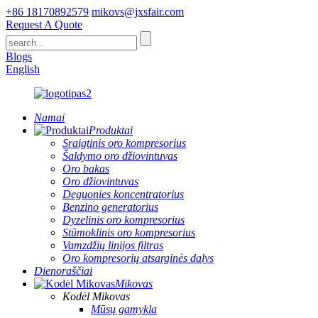
+86 18170892579
mikovs@jxsfair.com
Request A Quote
Blogs
English
Namai
Produktai
Sraigtinis oro kompresorius
Šaldymo oro džiovintuvas
Oro bakas
Oro džiovintuvas
Deguonies koncentratorius
Benzino generatorius
Dyzelinis oro kompresorius
Stūmoklinis oro kompresorius
Vamzdžių linijos filtras
Oro kompresorių atsarginės dalys
Dienoraščiai
Mikovas
Kodėl Mikovas
Mūsų gamykla