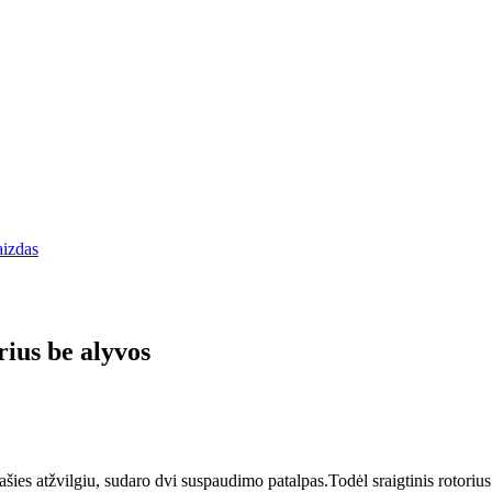
ius be alyvos
u ašies atžvilgiu, sudaro dvi suspaudimo patalpas.Todėl sraigtinis rotoriu