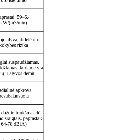
oro išleidimo
aprastai: 59–6,4
kW/(m3/min)
je alyva, didelė oro
kokybės rizika
ogiai suspaudžiamas,
eidžiamas, kuriame yra
ių ir alyvos dėmių
dialinė apkrova
nesubalansuota
 dažnio triukšmas dėl
o sraigtais, paprastai:
64-78 dB(A)