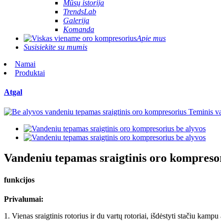
Mūsų istorija
TrendsLab
Galerija
Komanda
Apie mus
Susisiekite su mumis
Namai
Produktai
Atgal
Vandeniu tepamas sraigtinis oro kompresor
funkcijos
Privalumai:
1. Vienas sraigtinis rotorius ir du vartų rotoriai, išdėstyti stačiu kamp