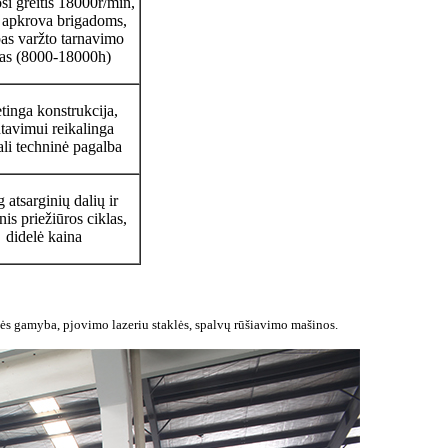
i greitis 18000r/min,
ė apkrova brigadoms,
as varžto tarnavimo
kas (8000-18000h)
tinga konstrukcija,
avimui reikalinga
ali techninė pagalba
 atsarginių dalių ir
is priežiūros ciklas,
didelė kaina
lės gamyba, pjovimo lazeriu staklės, spalvų rūšiavimo mašinos.