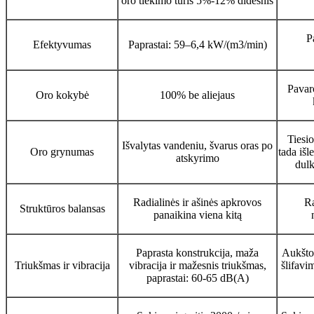
oro tiekimo tūris 5%-12% didesnis
P
Efektyvumas
Paprastai: 59–6,4 kW/(m3/min)
Pavaro
Oro kokybė
100% be aliejaus
Tiesi
Išvalytas vandeniu, švarus oras po
Oro grynumas
tada išl
atskyrimo
dulk
Radialinės ir ašinės apkrovos
Ra
Struktūros balansas
panaikina viena kitą
Paprasta konstrukcija, maža
Aukšto
Triukšmas ir vibracija
vibracija ir mažesnis triukšmas,
šlifavim
paprastai: 60-65 dB(A)