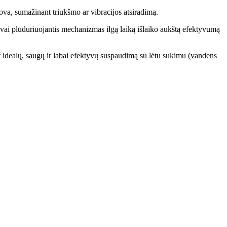
rova, sumažinant triukšmo ar vibracijos atsiradimą.
laisvai plūduriuojantis mechanizmas ilgą laiką išlaiko aukštą efektyvumą
idealų, saugų ir labai efektyvų suspaudimą su lėtu sukimu (vandens