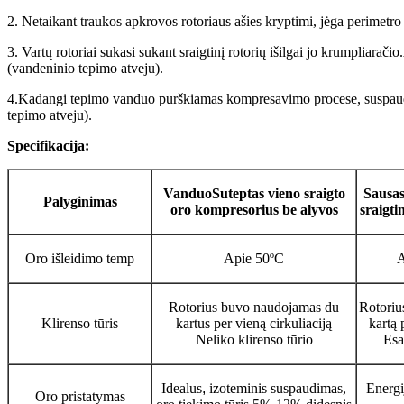
2. Netaikant traukos apkrovos rotoriaus ašies kryptimi, jėga perimetro
3. Vartų rotoriai sukasi sukant sraigtinį rotorių išilgai jo krumpliarač
(vandeninio tepimo atveju).
4.Kadangi tepimo vanduo purškiamas kompresavimo procese, suspaudima
tepimo atveju).
Specifikacija:
Vanduo
Suteptas vieno sraigto
Sausas
Palyginimas
oro kompresorius be alyvos
sraigti
Oro išleidimo temp
Apie 50ºC
A
Rotorius buvo naudojamas du
Rotoriu
Klirenso tūris
kartus per vieną cirkuliaciją
kartą 
Neliko klirenso tūrio
Esa
Idealus
,
izoteminis suspaudimas,
Energi
Oro pristatymas