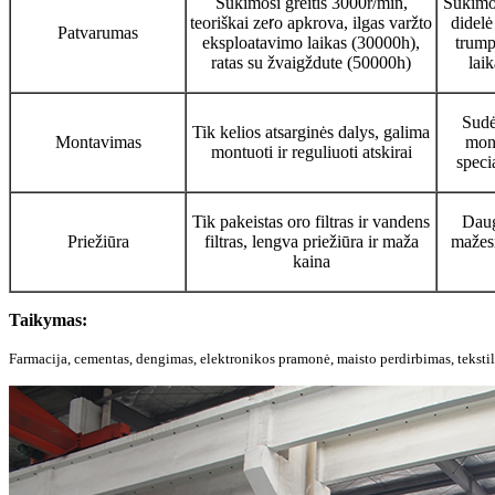
Sukimosi greitis 3000r/min,
Sukimos
teoriškai ze
r
o apkrova, ilgas varžto
didel
Patvarumas
eksploatavimo laikas (30000h),
trump
ratas su žvaigždute (50000h)
lai
Sudė
Tik kelios atsarginės dalys, galima
Montavimas
mont
montuoti ir reguliuoti atskirai
speci
Tik pakeistas oro filtras ir vandens
Daug
Priežiūra
filtras, lengva priežiūra ir maža
mažesn
kaina
Taikymas:
Farmacija, cementas, dengimas, elektronikos pramonė, maisto perdirbimas, teksti