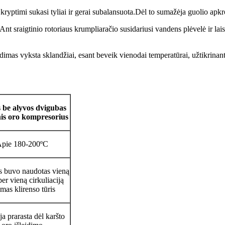
 kryptimi sukasi tyliai ir gerai subalansuota.Dėl to sumažėja guolio apk
io.Ant sraigtinio rotoriaus krumpliaračio susidariusi vandens plėvelė ir 
s vyksta sklandžiai, esant beveik vienodai temperatūrai, užtikrinant 
 be alyvos dvigubas
nis oro kompresorius
pie 180-200ºC
s buvo naudotas vieną
per vieną cirkuliaciją
mas klirenso tūris
ja prarasta dėl karšto