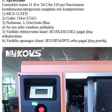
1. Aprašymas
Gamyklos kaina 11 Kw 54 Cfm 116 psi Stacionarus
kombinuotas/integruotas sraigtinis oro kompresorius
1) MCS-11ATD
2) Galia: 11kw/15AG
3) Našumas: 1,52m3/min 8bar
4) Su oro arba vandens aušinimu
5) Variklio efektyvumo klasė: IE5/IE4/IE3/IE2 pagal jūsų
reikalavimus
6) Variklio apsaugos klasė: IP23/IP54/IP55 arba pagal jūsų poreikį