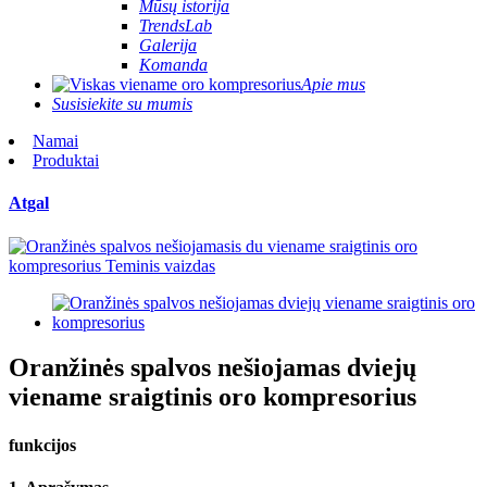
Mūsų istorija
TrendsLab
Galerija
Komanda
Apie mus
Susisiekite su mumis
Namai
Produktai
Atgal
Oranžinės spalvos nešiojamas dviejų
viename sraigtinis oro kompresorius
funkcijos