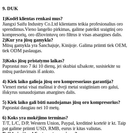
9. DUK
1)
Kodėl klientas renkasi mus
?
Jiangxi Saifu Industry Co.Ltd klientams teikia profesionalius oro
sprendimus.Vieno langelio pirkimas, galime pateikti sraigtinį oro
kompresorių, oro džiovintuvų oro filtrus ir visas atsargines dalis.
2)
Kur yra jūsų gamykla
?
Mūsų gamykla yra Šanchajuje, Kinijoje. Galima priimti tiek OEM,
tiek ODM paslaugas.
3)
Koks jūsų pristatymo laikas?
Paprastai nuo 7 iki 10 dienų, jei skubiai užsakote, susisiekite su
mūsų pardavimais iš anksto.
4) Kiek laiko galioja jūsų oro kompresoriaus garantija?
Vieneri metai visai mašinai ir dveji metai sraigtiniam oro galui,
išskyrus sunaudojamas atsargines dalis.
5) Kiek laiko gali būti naudojamas jūsų oro kompresorius?
Paprastai daugiau nei 10 metų.
6) Koks yra mokėjimo terminas?
T/T, L/C, D/P, Western Union, Paypal, kreditinė kortelė ir kt. Taip
pat galime priimti USD, RMB, eurus ir kitas valiutas.