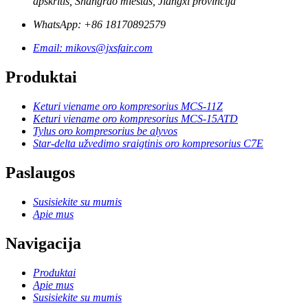
apskritis, Shangrao miestas, Jiangxi provincija
WhatsApp: +86 18170892579
Email: mikovs@jxsfair.com
Produktai
Keturi viename oro kompresorius MCS-11Z
Keturi viename oro kompresorius MCS-15ATD
Tylus oro kompresorius be alyvos
Star-delta užvedimo sraigtinis oro kompresorius C7E
Paslaugos
Susisiekite su mumis
Apie mus
Navigacija
Produktai
Apie mus
Susisiekite su mumis