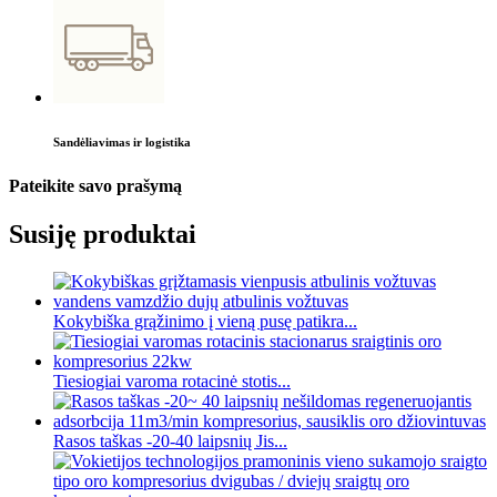
Sandėliavimas ir logistika
Pateikite savo prašymą
Susiję produktai
Kokybiška grąžinimo į vieną pusę patikra...
Tiesiogiai varoma rotacinė stotis...
Rasos taškas -20-40 laipsnių Jis...