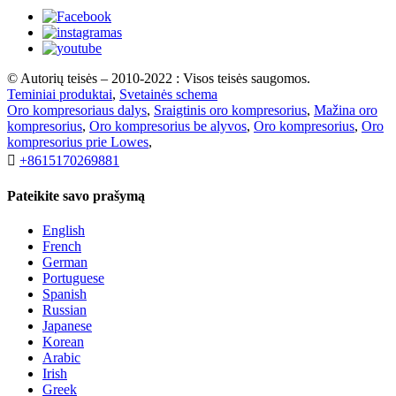
© Autorių teisės – 2010-2022 : Visos teisės saugomos.
Teminiai produktai
,
Svetainės schema
Oro kompresoriaus dalys
,
Sraigtinis oro kompresorius
,
Mažina oro
kompresorius
,
Oro kompresorius be alyvos
,
Oro kompresorius
,
Oro
kompresorius prie Lowes
,

+8615170269881
Pateikite savo prašymą
English
French
German
Portuguese
Spanish
Russian
Japanese
Korean
Arabic
Irish
Greek