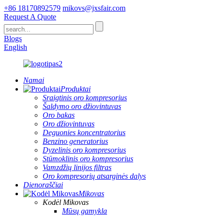
+86 18170892579
mikovs@jxsfair.com
Request A Quote
Blogs
English
Namai
Produktai
Sraigtinis oro kompresorius
Šaldymo oro džiovintuvas
Oro bakas
Oro džiovintuvas
Deguonies koncentratorius
Benzino generatorius
Dyzelinis oro kompresorius
Stūmoklinis oro kompresorius
Vamzdžių linijos filtras
Oro kompresorių atsarginės dalys
Dienoraščiai
Mikovas
Kodėl Mikovas
Mūsų gamykla