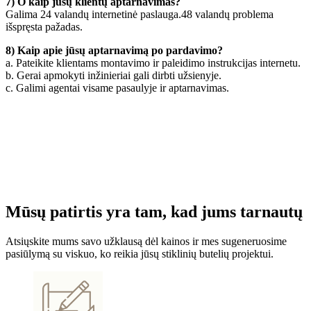
7) O kaip jūsų klientų aptarnavimas?
Galima 24 valandų internetinė paslauga.48 valandų problema
išspręsta pažadas.
8) Kaip apie jūsų aptarnavimą po pardavimo?
a. Pateikite klientams montavimo ir paleidimo instrukcijas internetu.
b. Gerai apmokyti inžinieriai gali dirbti užsienyje.
c. Galimi agentai visame pasaulyje ir aptarnavimas.
Mūsų patirtis yra tam, kad jums tarnautų
Atsiųskite mums savo užklausą dėl kainos ir mes sugeneruosime
pasiūlymą su viskuo, ko reikia jūsų stiklinių butelių projektui.